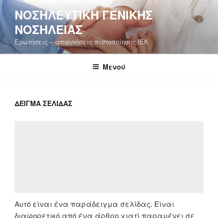
Μετάβαση
ΝΟΣΗΛΕΥΤΙΚΉ ΓΕΝΙΚΉΣ
στο
ΝΟΣΗΛΕΊΑΣ
περιεχόμενο
Ερωτήσεις – απαντήσεις πιστοποίησης ΙΕΚ
Μενού
ΔΕΊΓΜΑ ΣΕΛΊΔΑΣ
Αυτό είναι ένα παράδειγμα σελίδας. Είναι
διαφορετικό από ένα άρθρο γιατί παραμένει σε