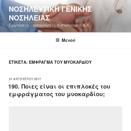
Μετάβαση
ΝΟΣΗΛΕΥΤΙΚΉ ΓΕΝΙΚΉΣ
στο
ΝΟΣΗΛΕΊΑΣ
περιεχόμενο
Ερωτήσεις – απαντήσεις πιστοποίησης ΙΕΚ
Μενού
ΕΤΙΚΈΤΑ:
ΈΜΦΡΑΓΜΑ ΤΟΥ ΜΥΟΚΑΡΔΊΟΥ
ΔΗΜΟΣΙΕΎΤΗΚΕ
31 ΑΥΓΟΎΣΤΟΥ 2017
ΣΤΙΣ
190. Ποιες είναι οι επιπλοκές του
εμφράγματος του μυοκαρδίου;