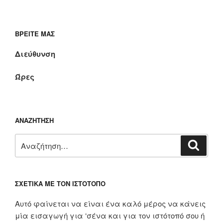
ΒΡΕΊΤΕ ΜΑΣ
Διεύθυνση
Ώρες
ΑΝΑΖΉΤΗΣΗ
Αναζήτηση
Αναζή
για:
ΣΧΕΤΙΚΆ ΜΕ ΤΟΝ ΙΣΤΌΤΟΠΟ
Αυτό φαίνεται να είναι ένα καλό μέρος να κάνεις
μία εισαγωγή για ‘σένα και για τον ιστότοπό σου ή