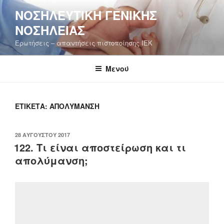
Μετάβαση
ΝΟΣΗΛΕΥΤΙΚΉ ΓΕΝΙΚΉΣ
στο
ΝΟΣΗΛΕΊΑΣ
περιεχόμενο
Ερωτήσεις – απαντήσεις πιστοποίησης ΙΕΚ
Μενού
ΕΤΙΚΈΤΑ:
ΑΠΟΛΎΜΑΝΣΗ
ΔΗΜΟΣΙΕΎΤΗΚΕ
28 ΑΥΓΟΎΣΤΟΥ 2017
ΣΤΙΣ
122. Τι είναι αποστείρωση και τι
απολύμανση;