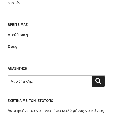
ουσιών
ΒΡΕΊΤΕ ΜΑΣ
Διεύθυνση
Ώρες
ΑΝΑΖΉΤΗΣΗ
Αναζήτηση
Αναζή
για:
ΣΧΕΤΙΚΆ ΜΕ ΤΟΝ ΙΣΤΌΤΟΠΟ
Αυτό φαίνεται να είναι ένα καλό μέρος να κάνεις