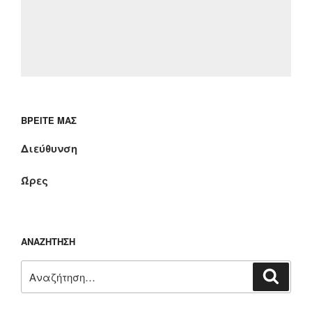
ΒΡΕΊΤΕ ΜΑΣ
Διεύθυνση
Ώρες
ΑΝΑΖΉΤΗΣΗ
Αναζήτηση
Αναζή
για: