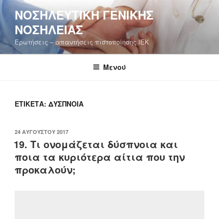
Μετάβαση
ΝΟΣΗΛΕΥΤΙΚΉ ΓΕΝΙΚΉΣ
στο
ΝΟΣΗΛΕΊΑΣ
περιεχόμενο
Ερωτήσεις – απαντήσεις πιστοποίησης ΙΕΚ
Μενού
ΕΤΙΚΈΤΑ:
ΔΎΣΠΝΟΙΑ
ΔΗΜΟΣΙΕΎΤΗΚΕ
24 ΑΥΓΟΎΣΤΟΥ 2017
ΣΤΙΣ
19. Τι ονομάζεται δύσπνοια και
ποια τα κυριότερα αίτια που την
προκαλούν;