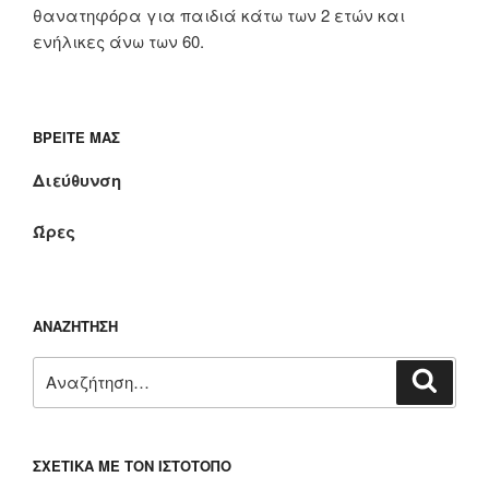
θανατηφόρα για παιδιά κάτω των 2 ετών και
ενήλικες άνω των 60.
ΒΡΕΊΤΕ ΜΑΣ
Διεύθυνση
Ώρες
ΑΝΑΖΉΤΗΣΗ
Αναζήτηση
Αναζή
για:
ΣΧΕΤΙΚΆ ΜΕ ΤΟΝ ΙΣΤΌΤΟΠΟ