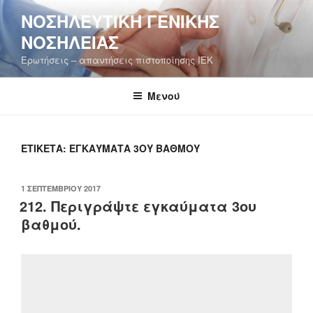
Μετάβαση
ΝΟΣΗΛΕΥΤΙΚΉ ΓΕΝΙΚΉΣ
στο
ΝΟΣΗΛΕΊΑΣ
περιεχόμενο
Ερωτήσεις – απαντήσεις πιστοποίησης ΙΕΚ
Μενού
ΕΤΙΚΈΤΑ:
ΕΓΚΑΎΜΑΤΑ 3ΟΥ ΒΑΘΜΟΎ
ΔΗΜΟΣΙΕΎΤΗΚΕ
1 ΣΕΠΤΕΜΒΡΊΟΥ 2017
ΣΤΙΣ
212. Περιγράψτε εγκαύματα 3ου
βαθμού.