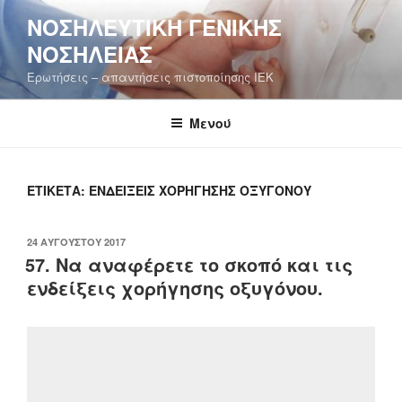
Μετάβαση
ΝΟΣΗΛΕΥΤΙΚΉ ΓΕΝΙΚΉΣ
στο
ΝΟΣΗΛΕΊΑΣ
περιεχόμενο
Ερωτήσεις – απαντήσεις πιστοποίησης ΙΕΚ
Μενού
ΕΤΙΚΈΤΑ:
ΕΝΔΕΊΞΕΙΣ ΧΟΡΉΓΗΣΗΣ ΟΞΥΓΌΝΟΥ
ΔΗΜΟΣΙΕΎΤΗΚΕ
24 ΑΥΓΟΎΣΤΟΥ 2017
ΣΤΙΣ
57. Να αναφέρετε το σκοπό και τις
ενδείξεις χορήγησης οξυγόνου.