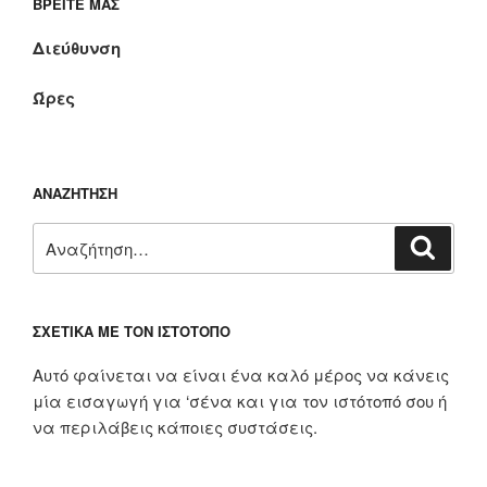
ΒΡΕΊΤΕ ΜΑΣ
Διεύθυνση
Ώρες
ΑΝΑΖΉΤΗΣΗ
Αναζήτηση
Αναζή
για:
ΣΧΕΤΙΚΆ ΜΕ ΤΟΝ ΙΣΤΌΤΟΠΟ
Αυτό φαίνεται να είναι ένα καλό μέρος να κάνεις
μία εισαγωγή για ‘σένα και για τον ιστότοπό σου ή
να περιλάβεις κάποιες συστάσεις.