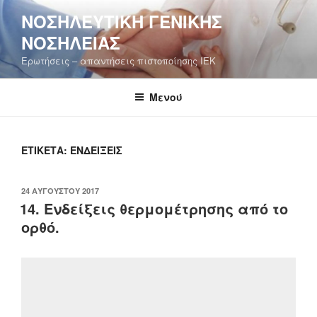
Μετάβαση
ΝΟΣΗΛΕΥΤΙΚΉ ΓΕΝΙΚΉΣ
στο
ΝΟΣΗΛΕΊΑΣ
περιεχόμενο
Ερωτήσεις – απαντήσεις πιστοποίησης ΙΕΚ
Μενού
ΕΤΙΚΈΤΑ:
ΕΝΔΕΊΞΕΙΣ
ΔΗΜΟΣΙΕΎΤΗΚΕ
24 ΑΥΓΟΎΣΤΟΥ 2017
ΣΤΙΣ
14. Ενδείξεις θερμομέτρησης από το
ορθό.