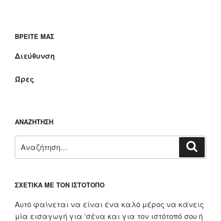
ΒΡΕΊΤΕ ΜΑΣ
Διεύθυνση
Ώρες
ΑΝΑΖΉΤΗΣΗ
Αναζήτηση
Αναζή
για:
ΣΧΕΤΙΚΆ ΜΕ ΤΟΝ ΙΣΤΌΤΟΠΟ
Αυτό φαίνεται να είναι ένα καλό μέρος να κάνεις
μία εισαγωγή για ‘σένα και για τον ιστότοπό σου ή