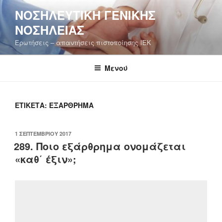
Μετάβαση
ΝΟΣΗΛΕΥΤΙΚΉ ΓΕΝΙΚΉΣ
στο
ΝΟΣΗΛΕΊΑΣ
περιεχόμενο
Ερωτήσεις – απαντήσεις πιστοποίησης ΙΕΚ
Μενού
ΕΤΙΚΈΤΑ:
ΕΞΆΡΘΡΗΜΑ
ΔΗΜΟΣΙΕΎΤΗΚΕ
1 ΣΕΠΤΕΜΒΡΊΟΥ 2017
ΣΤΙΣ
289. Ποιο εξάρθρημα ονομάζεται
«καθ΄ έξιν»;