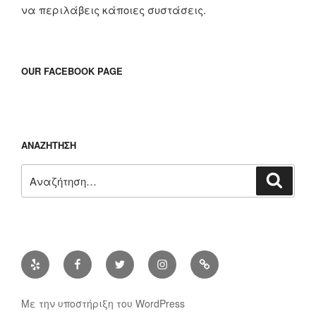
να περιλάβεις κάποιες συστάσεις.
OUR FACEBOOK PAGE
ΑΝΑΖΉΤΗΣΗ
Αναζήτηση
Αναζή
για:
Yelp
Facebook
Twitter
Instagram
Διεύθυνση
ηλ.
ταχυδρομίου
Με την υποστήριξη του WordPress