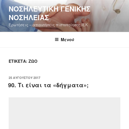
Μετάβαση
ΝΟΣΗΛΕΥΤΙΚΉ ΓΕΝΙΚΉΣ
στο
ΝΟΣΗΛΕΊΑΣ
περιεχόμενο
Ερωτήσεις – απαντήσεις πιστοποίησης ΙΕΚ
Μενού
ΕΤΙΚΈΤΑ:
ΖΏΟ
ΔΗΜΟΣΙΕΎΤΗΚΕ
25 ΑΥΓΟΎΣΤΟΥ 2017
ΣΤΙΣ
90. Τι είναι τα «δήγματα»;