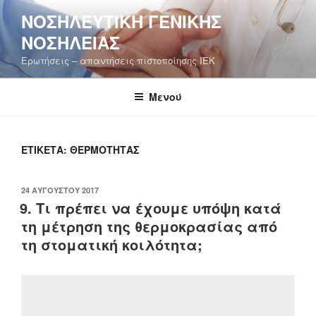
Μετάβαση
ΝΟΣΗΛΕΥΤΙΚΉ ΓΕΝΙΚΉΣ
στο
ΝΟΣΗΛΕΊΑΣ
περιεχόμενο
Ερωτήσεις – απαντήσεις πιστοποίησης ΙΕΚ
Μενού
ΕΤΙΚΈΤΑ:
ΘΕΡΜΌΤΗΤΑΣ
ΔΗΜΟΣΙΕΎΤΗΚΕ
24 ΑΥΓΟΎΣΤΟΥ 2017
ΣΤΙΣ
9. Τι πρέπει να έχουμε υπόψη κατά
τη μέτρηση της θερμοκρασίας από
τη στοματική κοιλότητα;