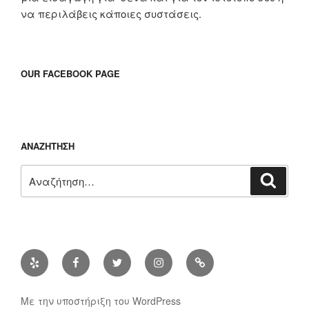
να περιλάβεις κάποιες συστάσεις.
OUR FACEBOOK PAGE
ΑΝΑΖΉΤΗΣΗ
Αναζήτηση
Αναζή
για:
Yelp
Facebook
Twitter
Instagram
Διεύθυνση
ηλ.
ταχυδρομίου
Με την υποστήριξη του WordPress