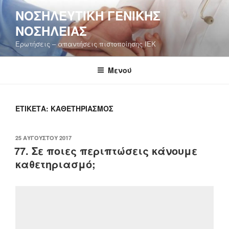
Μετάβαση
ΝΟΣΗΛΕΥΤΙΚΉ ΓΕΝΙΚΉΣ
στο
ΝΟΣΗΛΕΊΑΣ
περιεχόμενο
Ερωτήσεις – απαντήσεις πιστοποίησης ΙΕΚ
Μενού
ΕΤΙΚΈΤΑ:
ΚΑΘΕΤΗΡΙΑΣΜΌΣ
ΔΗΜΟΣΙΕΎΤΗΚΕ
25 ΑΥΓΟΎΣΤΟΥ 2017
ΣΤΙΣ
77. Σε ποιες περιπτώσεις κάνουμε
καθετηριασμό;