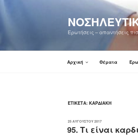
Μετάβαση
στο
ΝΟΣΗΛΕΥΤΙΚ
περιεχόμενο
Ερωτήσεις – απαντήσεις πισ
Αρχική
Θέματα
Ερω
ΕΤΙΚΈΤΑ:
ΚΑΡΔΙΑΚΉ
ΔΗΜΟΣΙΕΎΤΗΚΕ
25 ΑΥΓΟΎΣΤΟΥ 2017
ΣΤΙΣ
95. Τι είναι καρ