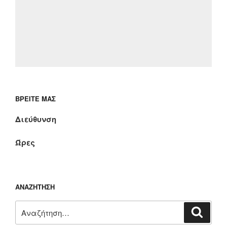
ΒΡΕΊΤΕ ΜΑΣ
Διεύθυνση
Ώρες
ΑΝΑΖΉΤΗΣΗ
Αναζήτηση
Αναζή
για: