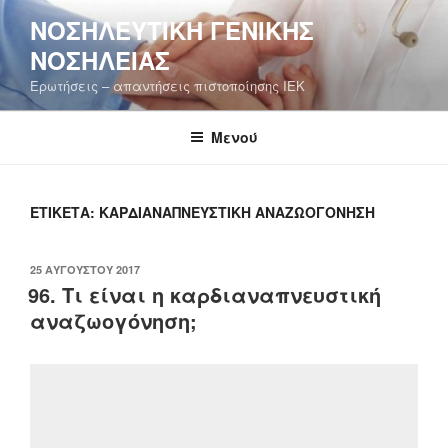
Μετάβαση
ΝΟΣΗΛΕΥΤΙΚΉ ΓΕΝΙΚΉΣ
στο
ΝΟΣΗΛΕΊΑΣ
περιεχόμενο
Ερωτήσεις – απαντήσεις πιστοποίησης ΙΕΚ
Μενού
ΕΤΙΚΈΤΑ:
ΚΑΡΔΙΑΝΑΠΝΕΥΣΤΙΚΉ ΑΝΑΖΩΟΓΌΝΗΣΗ
ΔΗΜΟΣΙΕΎΤΗΚΕ
25 ΑΥΓΟΎΣΤΟΥ 2017
ΣΤΙΣ
96. Τι είναι η καρδιαναπνευστική
αναζωογόνηση;