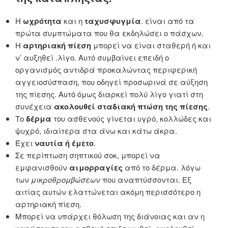
Η
ωχρότητα
και η
ταχυσφυγμία
. είναι από τα
πρώτα συμπτώματα που θα εκδηλώσει ο πάσχων.
Η
αρτηριακή πίεση
μπορεί να είναι σταθερή ή και
ν’ αυξηθεί .λίγο. Αυτό συμβαίνει επειδή ο
οργανισμός αντιδρά προκαλώντας περιφερική
αγγειοσύσπαση, που οδηγεί προσωρινά σε αύξηση
της πίεσης. Αυτό όμως διαρκεί πολύ λίγο γιατί στη
συνέχεια
ακολουθεί σταδιακή πτώση της πίεσης
.
Το
δέρμα
του ασθενούς γίνεται υγρό, κολλώδες και
ψυχρό, ιδιαίτερα στα άνω και κάτω άκρα.
Έχει
ναυτία ή έμετο
.
Σε περίπτωση σηπτικού σοκ, μπορεί να
εμφανισθούν
αιμορραγίες
από το δέρμα. λόγω
των
μικροθρομβώσεων
που αναπτύσσονται. Εξ
αιτίας αυτών ελαττώνεται ακόμη περισσότερο η
αρτηριακή πίεση.
Μπορεί να υπάρχει θόλωση της διάνοιας και αν η