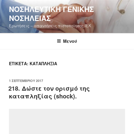
Μετάβαση
ΝΟΣΗΛΕΥΤΙΚΉ ΓΕΝΙΚΉΣ
στο
ΝΟΣΗΛΕΊΑΣ
περιεχόμενο
Ερωτήσεις – απαντήσεις πιστοποίησης ΙΕΚ
Μενού
ΕΤΙΚΈΤΑ:
ΚΑΤΑΠΛΗΞΊΑ
ΔΗΜΟΣΙΕΎΤΗΚΕ
1 ΣΕΠΤΕΜΒΡΊΟΥ 2017
ΣΤΙΣ
218. Δώστε τον ορισμό της
καταπληξίας (shock).