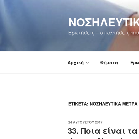
Μετάβαση
στο
ΝΟΣΗΛΕΥΤΙΚ
περιεχόμενο
Ερωτήσεις – απαντήσεις πισ
Αρχική
Θέματα
Ερω
ΕΤΙΚΈΤΑ:
ΝΟΣΗΛΕΥΤΙΚΆ ΜΈΤΡΑ
ΔΗΜΟΣΙΕΎΤΗΚΕ
24 ΑΥΓΟΎΣΤΟΥ 2017
ΣΤΙΣ
33. Ποια είναι τ