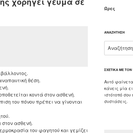
ής χορηγεί γεύμα σε
Ώρες
ΑΝΑΖΉΤΗΣΗ
Αναζήτηση
για:
ΣΧΕΤΙΚΆ ΜΕ ΤΟΝ
ιβάλλοντος.
αναπαυτική θέση.
Αυτό φαίνετα
ενή.
κάνεις μία ε
οποθετείται κοντά στον ασθενή.
ιστότοπό σου
πιση του πόνου πρέπει να γίνονται
συστάσεις.
τού.
 στον ασθενή.
θερμοκρασία του φαγητού και γεμίζει