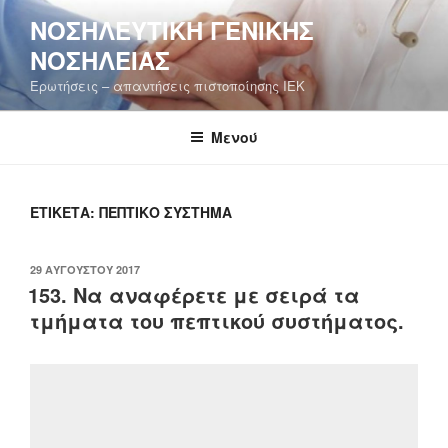
Μετάβαση
ΝΟΣΗΛΕΥΤΙΚΉ ΓΕΝΙΚΉΣ
στο
ΝΟΣΗΛΕΊΑΣ
περιεχόμενο
Ερωτήσεις – απαντήσεις πιστοποίησης ΙΕΚ
Μενού
ΕΤΙΚΈΤΑ:
ΠΕΠΤΙΚΌ ΣΎΣΤΗΜΑ
ΔΗΜΟΣΙΕΎΤΗΚΕ
29 ΑΥΓΟΎΣΤΟΥ 2017
ΣΤΙΣ
153. Να αναφέρετε με σειρά τα
τμήματα του πεπτικού συστήματος.