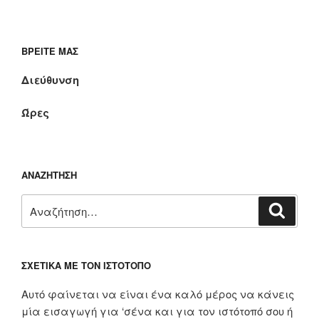
ΒΡΕΊΤΕ ΜΑΣ
Διεύθυνση
Ώρες
ΑΝΑΖΉΤΗΣΗ
Αναζήτηση
Αναζή
για:
ΣΧΕΤΙΚΆ ΜΕ ΤΟΝ ΙΣΤΌΤΟΠΟ
Αυτό φαίνεται να είναι ένα καλό μέρος να κάνεις
μία εισαγωγή για ‘σένα και για τον ιστότοπό σου ή