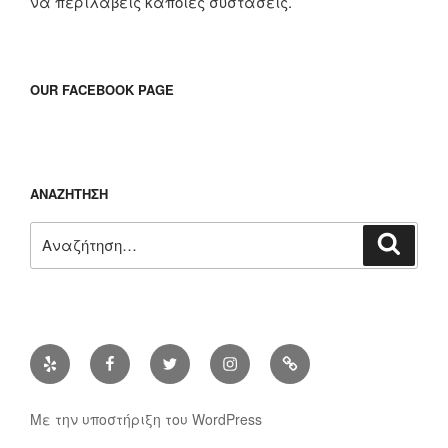
να περιλάβεις κάποιες συστάσεις.
OUR FACEBOOK PAGE
ΑΝΑΖΉΤΗΣΗ
Αναζήτηση
Αναζή
για:
Yelp
Facebook
Twitter
Instagram
Διεύθυνση
ηλ.
ταχυδρομίου
Με την υποστήριξη του WordPress