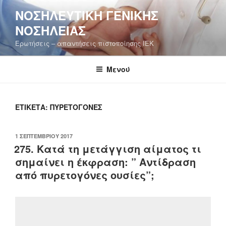
Μετάβαση
ΝΟΣΗΛΕΥΤΙΚΉ ΓΕΝΙΚΉΣ
στο
ΝΟΣΗΛΕΊΑΣ
περιεχόμενο
Ερωτήσεις – απαντήσεις πιστοποίησης ΙΕΚ
Μενού
ΕΤΙΚΈΤΑ:
ΠΥΡΕΤΟΓΌΝΕΣ
ΔΗΜΟΣΙΕΎΤΗΚΕ
1 ΣΕΠΤΕΜΒΡΊΟΥ 2017
ΣΤΙΣ
275. Κατά τη μετάγγιση αίματος τι
σημαίνει η έκφραση: ” Αντίδραση
από πυρετογόνες ουσίες”;