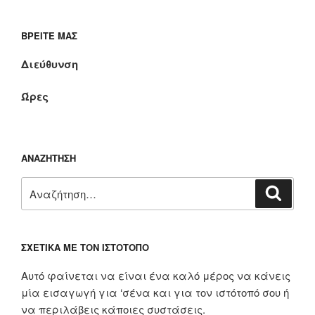
ΒΡΕΊΤΕ ΜΑΣ
Διεύθυνση
Ώρες
ΑΝΑΖΉΤΗΣΗ
Αναζήτηση
Αναζή
για:
ΣΧΕΤΙΚΆ ΜΕ ΤΟΝ ΙΣΤΌΤΟΠΟ
Αυτό φαίνεται να είναι ένα καλό μέρος να κάνεις
μία εισαγωγή για ‘σένα και για τον ιστότοπό σου ή
να περιλάβεις κάποιες συστάσεις.