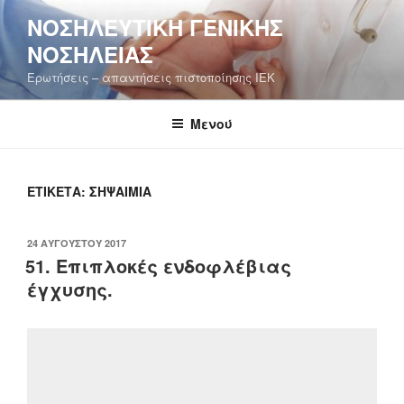
Μετάβαση
ΝΟΣΗΛΕΥΤΙΚΉ ΓΕΝΙΚΉΣ
στο
ΝΟΣΗΛΕΊΑΣ
περιεχόμενο
Ερωτήσεις – απαντήσεις πιστοποίησης ΙΕΚ
Μενού
ΕΤΙΚΈΤΑ:
ΣΗΨΑΙΜΊΑ
ΔΗΜΟΣΙΕΎΤΗΚΕ
24 ΑΥΓΟΎΣΤΟΥ 2017
ΣΤΙΣ
51. Επιπλοκές ενδοφλέβιας
έγχυσης.