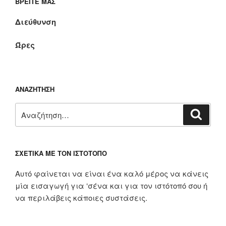
ΒΡΕΊΤΕ ΜΑΣ
Διεύθυνση
Ώρες
ΑΝΑΖΉΤΗΣΗ
Αναζήτηση
Αναζή
για:
ΣΧΕΤΙΚΆ ΜΕ ΤΟΝ ΙΣΤΌΤΟΠΟ
Αυτό φαίνεται να είναι ένα καλό μέρος να κάνεις
μία εισαγωγή για ‘σένα και για τον ιστότοπό σου ή
να περιλάβεις κάποιες συστάσεις.