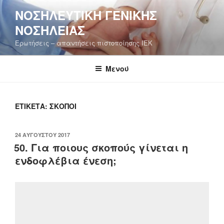
Μετάβαση
ΝΟΣΗΛΕΥΤΙΚΉ ΓΕΝΙΚΉΣ
στο
ΝΟΣΗΛΕΊΑΣ
περιεχόμενο
Ερωτήσεις – απαντήσεις πιστοποίησης ΙΕΚ
Μενού
ΕΤΙΚΈΤΑ:
ΣΚΟΠΟΊ
ΔΗΜΟΣΙΕΎΤΗΚΕ
24 ΑΥΓΟΎΣΤΟΥ 2017
ΣΤΙΣ
50. Για ποιους σκοπούς γίνεται η
ενδοφλέβια ένεση;