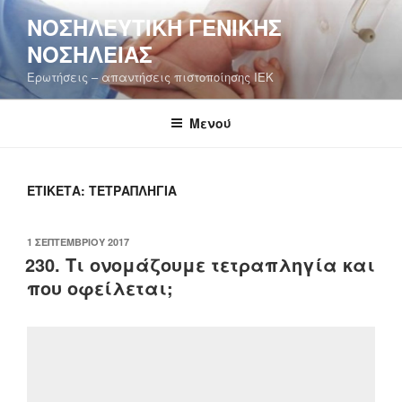
Μετάβαση
ΝΟΣΗΛΕΥΤΙΚΉ ΓΕΝΙΚΉΣ
στο
ΝΟΣΗΛΕΊΑΣ
περιεχόμενο
Ερωτήσεις – απαντήσεις πιστοποίησης ΙΕΚ
Μενού
ΕΤΙΚΈΤΑ:
ΤΕΤΡΑΠΛΗΓΊΑ
ΔΗΜΟΣΙΕΎΤΗΚΕ
1 ΣΕΠΤΕΜΒΡΊΟΥ 2017
ΣΤΙΣ
230. Τι ονομάζουμε τετραπληγία και
που οφείλεται;