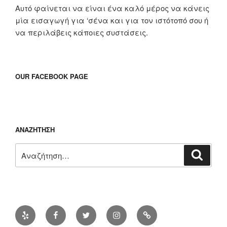
Αυτό φαίνεται να είναι ένα καλό μέρος να κάνεις
μία εισαγωγή για ‘σένα και για τον ιστότοπό σου ή
να περιλάβεις κάποιες συστάσεις.
OUR FACEBOOK PAGE
ΑΝΑΖΉΤΗΣΗ
Αναζήτηση
Αναζή
για:
Yelp
Facebook
Twitter
Instagram
Διεύθυνση
ηλ.