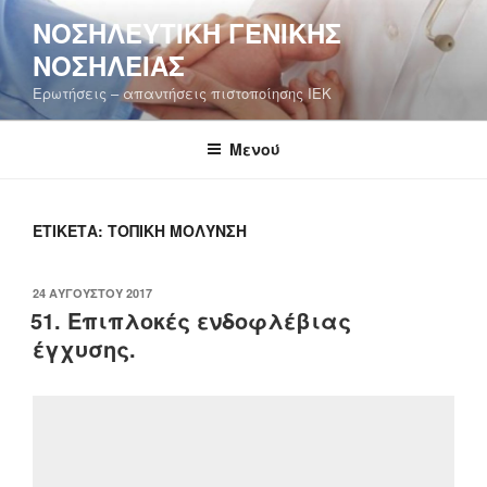
Μετάβαση
ΝΟΣΗΛΕΥΤΙΚΉ ΓΕΝΙΚΉΣ
στο
ΝΟΣΗΛΕΊΑΣ
περιεχόμενο
Ερωτήσεις – απαντήσεις πιστοποίησης ΙΕΚ
Μενού
ΕΤΙΚΈΤΑ:
ΤΟΠΙΚΉ ΜΌΛΥΝΣΗ
ΔΗΜΟΣΙΕΎΤΗΚΕ
24 ΑΥΓΟΎΣΤΟΥ 2017
ΣΤΙΣ
51. Επιπλοκές ενδοφλέβιας
έγχυσης.