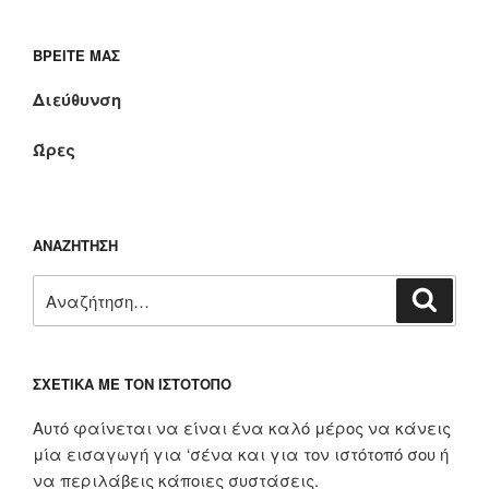
ΒΡΕΊΤΕ ΜΑΣ
Διεύθυνση
Ώρες
ΑΝΑΖΉΤΗΣΗ
Αναζήτηση
Αναζή
για:
ΣΧΕΤΙΚΆ ΜΕ ΤΟΝ ΙΣΤΌΤΟΠΟ
Αυτό φαίνεται να είναι ένα καλό μέρος να κάνεις
μία εισαγωγή για ‘σένα και για τον ιστότοπό σου ή
να περιλάβεις κάποιες συστάσεις.