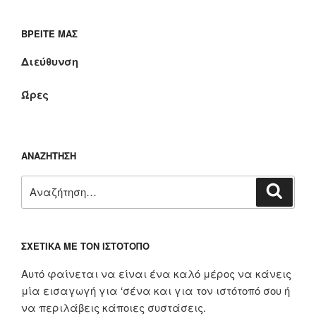
ΒΡΕΊΤΕ ΜΑΣ
Διεύθυνση
Ώρες
ΑΝΑΖΉΤΗΣΗ
Αναζήτηση
Αναζή
για:
ΣΧΕΤΙΚΆ ΜΕ ΤΟΝ ΙΣΤΌΤΟΠΟ
Αυτό φαίνεται να είναι ένα καλό μέρος να κάνεις
μία εισαγωγή για ‘σένα και για τον ιστότοπό σου ή
να περιλάβεις κάποιες συστάσεις.