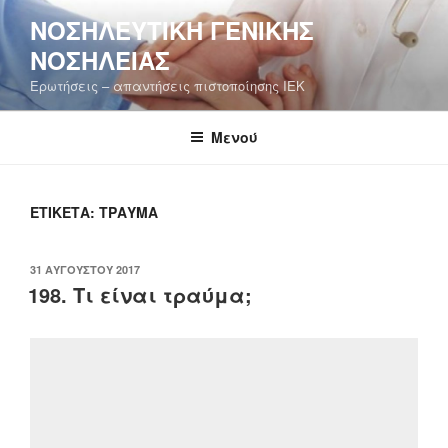
Μετάβαση
ΝΟΣΗΛΕΥΤΙΚΉ ΓΕΝΙΚΉΣ
στο
ΝΟΣΗΛΕΊΑΣ
περιεχόμενο
Ερωτήσεις – απαντήσεις πιστοποίησης ΙΕΚ
Μενού
ΕΤΙΚΈΤΑ:
ΤΡΑΎΜΑ
ΔΗΜΟΣΙΕΎΤΗΚΕ
31 ΑΥΓΟΎΣΤΟΥ 2017
ΣΤΙΣ
198. Τι είναι τραύμα;