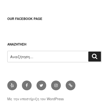
OUR FACEBOOK PAGE
ΑΝΑΖΉΤΗΣΗ
Αναζήτηση
Αναζή
για:
Yelp
Facebook
Twitter
Instagram
Διεύθυνση
ηλ.
ταχυδρομίου
Με την υποστήριξη του WordPress