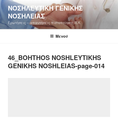
Μετάβαση
ΝΟΣΗΛΕΥΤΙΚΉ ΓΕΝΙΚΉΣ
στο
ΝΟΣΗΛΕΊΑΣ
περιεχόμενο
Ερωτήσεις – απαντήσεις πιστοποίησης ΙΕΚ
Μενού
46_BOHTHOS NOSHLEYTIKHS
GENIKHS NOSHLEIAS-page-014