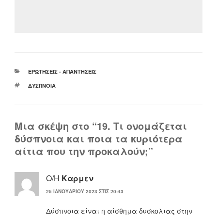
ΚΑΤΗΓΟΡΊΕΣ
ΕΡΩΤΉΣΕΙΣ - ΑΠΑΝΤΉΣΕΙΣ
ΕΤΙΚΈΤΕΣ
ΔΎΣΠΝΟΙΑ
Μια σκέψη στο “19. Τι ονομάζεται
δύσπνοια και ποια τα κυριότερα
αίτια που την προκαλούν;”
Ο/Η
Καρμεν
25 ΙΑΝΟΥΑΡΊΟΥ 2023 ΣΤΙΣ 20:43
Δύσπνοια είναι η αίσθημα δυσκολιας στην