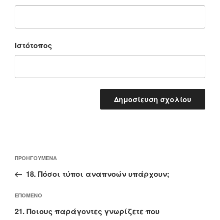
Ιστότοπος
Πλοήγηση
Προηγούμενο
ΠΡΟΗΓΟΎΜΕΝΑ
άρθρων
άρθρο
18. Πόσοι τύποι αναπνοών υπάρχουν;
Επόμενο
ΕΠΌΜΕΝΟ
άρθρο
21. Ποιους παράγοντες γνωρίζετε που