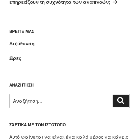
επηρεάζουν τη συχνότητα των αναπνοών;
ΒΡΕΊΤΕ ΜΑΣ
Διεύθυνση
Ώρες
ΑΝΑΖΉΤΗΣΗ
Αναζήτηση
Αναζή
για:
ΣΧΕΤΙΚΆ ΜΕ ΤΟΝ ΙΣΤΌΤΟΠΟ
Αυτό φαίνεται να είναι ένα καλό μέρος να κάνεις