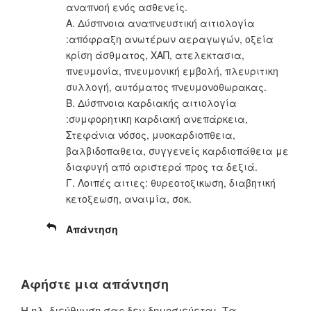
αναπνοή ενός ασθενείς.
Α. Δύσπνοια αναπνευστική αιτιολογία
:απόφραξη ανωτέρων αεραγωγών, οξεία
κρίση άσθματος, ΧΑΠ, ατελεκτασια,
πνευμονία, πνευμονική εμβολή, πλευριτικη
συλλογή, αυτόματος πνευμονοθωρακας.
Β. Δύσπνοια καρδιακής αιτιολογία
:συμφορητικη καρδιακή ανεπάρκεια,
Στεφάνια νόσος, μυοκαρδιοπθεια,
βαλβιδοπαθεια, συγγενείς καρδιοπάθεια με
διαφυγή από αριστερά προς τα δεξιά.
Γ. Λοιπές αιτιες: θυρεοτοξικωση, διαβητική
κετοξεωση, αναιμία, σοκ.
Απάντηση
Αφήστε μια απάντηση
Η ηλ. διεύθυνση σας δεν δημοσιεύεται.
Τα