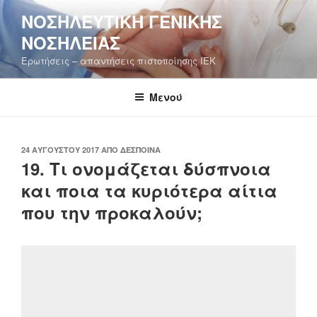
Μετάβαση
ΝΟΣΗΛΕΥΤΙΚΉ ΓΕΝΙΚΉΣ
στο
ΝΟΣΗΛΕΊΑΣ
περιεχόμενο
Ερωτήσεις – απαντήσεις πιστοποίησης ΙΕΚ
Μενού
ΔΗΜΟΣΙΕΎΤΗΚΕ
24 ΑΥΓΟΎΣΤΟΥ 2017
ΑΠΌ
ΔΈΣΠΟΙΝΑ
ΣΤΙΣ
19. Τι ονομάζεται δύσπνοια
και ποια τα κυριότερα αίτια
που την προκαλούν;