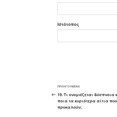
Ιστότοπος
Πλοήγηση
Προηγούμενο
ΠΡΟΗΓΟΎΜΕΝΑ
άρθρων
άρθρο
19. Τι ονομάζεται δύσπνοια 
ποια τα κυριότερα αίτια που
προκαλούν;