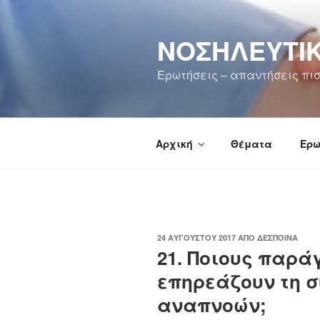
Μετάβαση
στο
ΝΟΣΗΛΕΥΤΙΚ
περιεχόμενο
Ερωτήσεις – απαντήσεις πισ
Αρχική
Θέματα
Ερω
ΔΗΜΟΣΙΕΎΤΗΚΕ
24 ΑΥΓΟΎΣΤΟΥ 2017
ΑΠΌ
ΔΈΣΠΟΙΝΑ
ΣΤΙΣ
21. Ποιους παρά
επηρεάζουν τη 
αναπνοών;