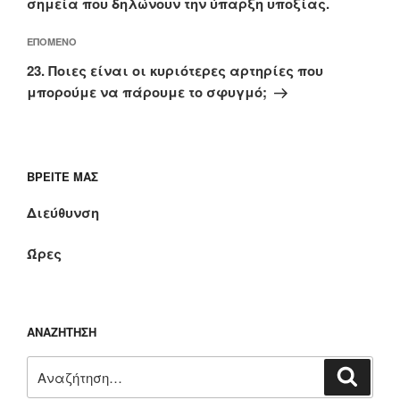
σημεία που δηλώνουν την ύπαρξη υποξίας.
Επόμενο
ΕΠΌΜΕΝΟ
άρθρο
23. Ποιες είναι οι κυριότερες αρτηρίες που
μπορούμε να πάρουμε το σφυγμό;
ΒΡΕΊΤΕ ΜΑΣ
Διεύθυνση
Ώρες
ΑΝΑΖΉΤΗΣΗ
Αναζήτηση
Αναζή
για: