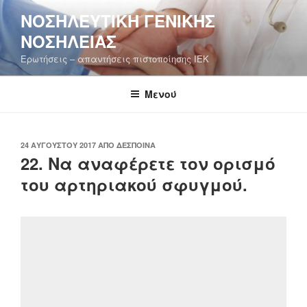
Μετάβαση
ΝΟΣΗΛΕΥΤΙΚΉ ΓΕΝΙΚΉΣ
στο
ΝΟΣΗΛΕΊΑΣ
περιεχόμενο
Ερωτήσεις – απαντήσεις πιστοποίησης ΙΕΚ
Μενού
ΔΗΜΟΣΙΕΎΤΗΚΕ
24 ΑΥΓΟΎΣΤΟΥ 2017
ΑΠΌ
ΔΈΣΠΟΙΝΑ
ΣΤΙΣ
22. Να αναφέρετε τον ορισμό
του αρτηριακού σφυγμού.