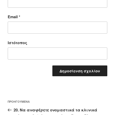
Email
*
Ιστότοπος
Πλοήγηση
Προηγούμενο
ΠΡΟΗΓΟΎΜΕΝΑ
άρθρων
άρθρο
20. Να αναφέρετε ονομαστικά τα κλινικά