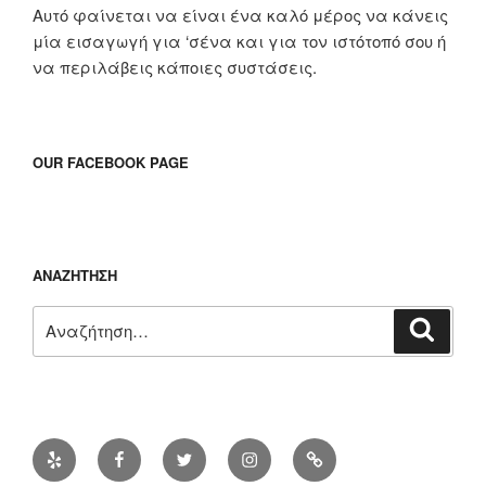
Αυτό φαίνεται να είναι ένα καλό μέρος να κάνεις
μία εισαγωγή για ‘σένα και για τον ιστότοπό σου ή
να περιλάβεις κάποιες συστάσεις.
OUR FACEBOOK PAGE
ΑΝΑΖΉΤΗΣΗ
Αναζήτηση
Αναζή
για:
Yelp
Facebook
Twitter
Instagram
Διεύθυνση
ηλ.