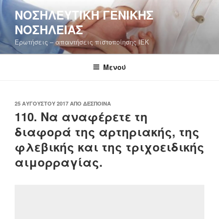
Μετάβαση
ΝΟΣΗΛΕΥΤΙΚΉ ΓΕΝΙΚΉΣ
στο
ΝΟΣΗΛΕΊΑΣ
περιεχόμενο
Ερωτήσεις – απαντήσεις πιστοποίησης ΙΕΚ
Μενού
ΔΗΜΟΣΙΕΎΤΗΚΕ
25 ΑΥΓΟΎΣΤΟΥ 2017
ΑΠΌ
ΔΈΣΠΟΙΝΑ
ΣΤΙΣ
110. Να αναφέρετε τη
διαφορά της αρτηριακής, της
φλεβικής και της τριχοειδικής
αιμορραγίας.