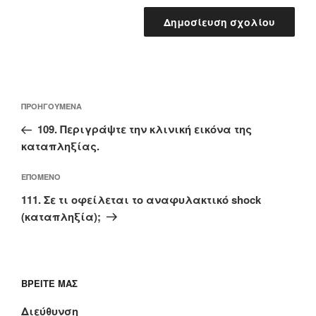
Πλοήγηση
Προηγούμενο
ΠΡΟΗΓΟΎΜΕΝΑ
άρθρων
άρθρο
109. Περιγράψτε την κλινική εικόνα της
καταπληξίας.
Επόμενο
ΕΠΌΜΕΝΟ
άρθρο
111. Σε τι οφείλεται το αναφυλακτικό shock
(καταπληξία);
ΒΡΕΊΤΕ ΜΑΣ
Διεύθυνση