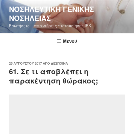
Μετάβαση
ΝΟΣΗΛΕΥΤΙΚΉ ΓΕΝΙΚΉΣ
στο
ΝΟΣΗΛΕΊΑΣ
περιεχόμενο
Ερωτήσεις – απαντήσεις πιστοποίησης ΙΕΚ
Μενού
ΔΗΜΟΣΙΕΎΤΗΚΕ
25 ΑΥΓΟΎΣΤΟΥ 2017
ΑΠΌ
ΔΈΣΠΟΙΝΑ
ΣΤΙΣ
61. Σε τι αποβλέπει η
παρακέντηση θώρακος;