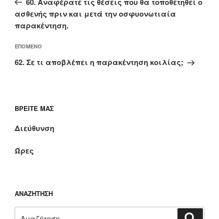
60. Αναφέρατε τις θέσεις που θα τοποθετηθεί ο
ασθενής πριν και μετά την οσφυονωτιαία
παρακέντηση.
Επόμενο
ΕΠΌΜΕΝΟ
άρθρο
62. Σε τι αποβλέπει η παρακέντηση κοιλίας;
ΒΡΕΊΤΕ ΜΑΣ
Διεύθυνση
Ώρες
ΑΝΑΖΉΤΗΣΗ
Αναζήτηση
Αναζή