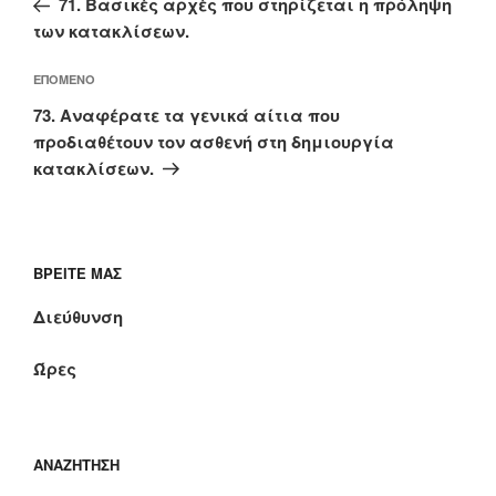
71. Βασικές αρχές που στηρίζεται η πρόληψη
των κατακλίσεων.
Επόμενο
ΕΠΌΜΕΝΟ
άρθρο
73. Αναφέρατε τα γενικά αίτια που
προδιαθέτουν τον ασθενή στη δημιουργία
κατακλίσεων.
ΒΡΕΊΤΕ ΜΑΣ
Διεύθυνση
Ώρες
ΑΝΑΖΉΤΗΣΗ