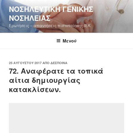
Μετάβαση
ΝΟΣΗΛΕΥΤΙΚΉ ΓΕΝΙΚΉΣ
στο
ΝΟΣΗΛΕΊΑΣ
περιεχόμενο
Ερωτήσεις – απαντήσεις πιστοποίησης ΙΕΚ
Μενού
ΔΗΜΟΣΙΕΎΤΗΚΕ
25 ΑΥΓΟΎΣΤΟΥ 2017
ΑΠΌ
ΔΈΣΠΟΙΝΑ
ΣΤΙΣ
72. Αναφέρατε τα τοπικά
αίτια δημιουργίας
κατακλίσεων.