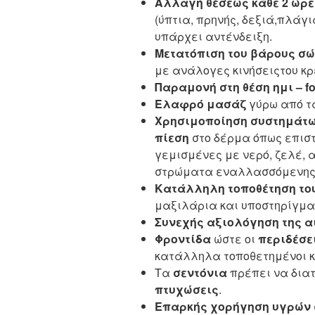
Αλλαγή θέσεως κάθε 2 ώρε
(ύπτια, πρηνής, δεξιά,πλάγι
υπάρχει αντένδειξη.
Μετατόπιση του βάρους σ
με ανάλογες κινήσειςτου κρ
Παραμονή στη θέση ημι – fo
Ελαφρό μασάζ
γύρω από τ
Χρησιμοποίηση συστημάτων
πίεση
στο δέρμα όπως επισ
γεμισμένες με νερό, ζελέ, 
στρώματα εναλλασσόμενης 
Κατάλληλη τοποθέτηση το
μαξιλάρια και υποστηρίγμα
Συνεχής αξιολόγηση της α
Φροντίδα
ώστε οι
περιδέσει
κατάλληλα τοποθετημένοι κ
Τα
σεντόνια
πρέπει να δια
πτυχώσεις
.
Επαρκής χορήγηση υγρών