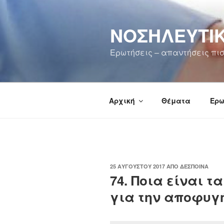
Μετάβαση
στο
ΝΟΣΗΛΕΥΤΙΚ
περιεχόμενο
Ερωτήσεις – απαντήσεις πισ
Αρχική
Θέματα
Ερω
ΔΗΜΟΣΙΕΎΤΗΚΕ
25 ΑΥΓΟΎΣΤΟΥ 2017
ΑΠΌ
ΔΈΣΠΟΙΝΑ
ΣΤΙΣ
74. Ποια είναι 
για την αποφυγ