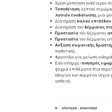
Χρησιμοποίηση ουδέτερου σ
Τοποθέτηση
λεπτού στρώμα
λοσιόν ενυδάτωσης
μια φο
Διατήρηση
καλού επιπέδου
Διατήρηση του
δέρματος στ
Προστασία
του δέρματος
απ
Προστασία
του δέρματος α
Αύξηση σωματικής δραστη
παθητικής.
Φροντίδα για μείωση οιδημ
Εάν υπάρχει
κνησμός εφαρ
ψυχρά επιθέματα στα σημεί
οδηγιών και κομμένα νύχια
ασθενή.
ΚΑΤΗΓΟΡΊΕΣ
ΕΡΩΤΉΣΕΙΣ - ΑΠΑΝΤΉΣΕΙΣ