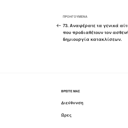
Πλοήγηση
Προηγούμενο
ΠΡΟΗΓΟΎΜΕΝΑ
άρθρων
άρθρο
73. Αναφέρατε τα γενικά αίτ
που προδιαθέτουν τον ασθεν
δημιουργία κατακλίσεων.
ΒΡΕΊΤΕ ΜΑΣ
Διεύθυνση
Ώρες