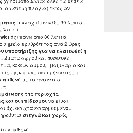
ς
χρησιμοποιώντας όλες τις θέσεις
α, αριστερή πλάγια) εκτός αν
ώματος
τουλάχιστον κάθε 30 λεπτά,
εβατιού.
wler
όχι πάνω από 30 λεπτά.
α σημεία ερυθρότητας ανά 2 ώρες.
 υποστήριξης για να ελαττωθεί η
τρώματα αφρού και συσκευές
αέρα, κόκκων άμμου, μαξιλάρια και
πίεσης και υγροποιημένου αέρα.
υ ασθενή
με τα αναγκαία
τα.
ιμάτωσης της περιοχής
.
ς και οι επίδεσμοι
να είναι
αι όχι σφιχτά εφαρμοσμένοι.
τηρούνται
στεγνά και χωρίς
στον ασθενή.