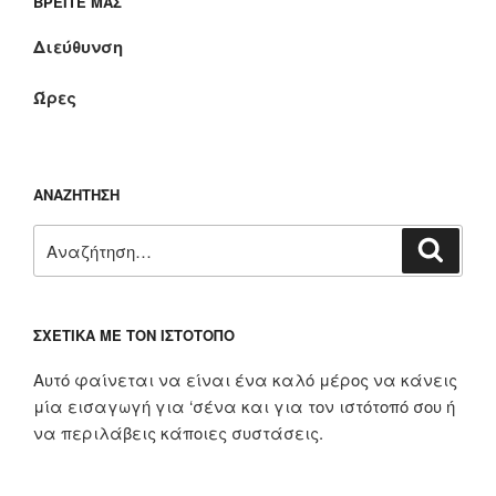
ΒΡΕΊΤΕ ΜΑΣ
Διεύθυνση
Ώρες
ΑΝΑΖΉΤΗΣΗ
Αναζήτηση
Αναζή
για:
ΣΧΕΤΙΚΆ ΜΕ ΤΟΝ ΙΣΤΌΤΟΠΟ
Αυτό φαίνεται να είναι ένα καλό μέρος να κάνεις
μία εισαγωγή για ‘σένα και για τον ιστότοπό σου ή
να περιλάβεις κάποιες συστάσεις.