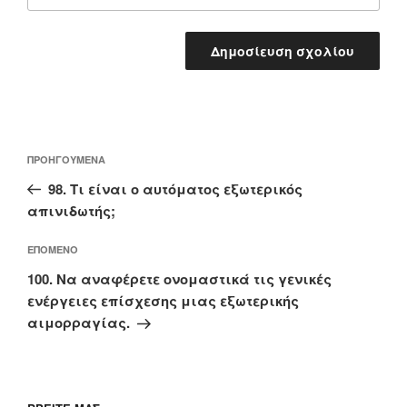
Πλοήγηση
Προηγούμενο
ΠΡΟΗΓΟΎΜΕΝΑ
άρθρων
άρθρο
98. Τι είναι ο αυτόματος εξωτερικός
απινιδωτής;
Επόμενο
ΕΠΌΜΕΝΟ
άρθρο
100. Να αναφέρετε ονομαστικά τις γενικές
ενέργειες επίσχεσης μιας εξωτερικής
αιμορραγίας.