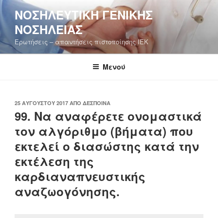
Μετάβαση
ΝΟΣΗΛΕΥΤΙΚΉ ΓΕΝΙΚΉΣ
στο
ΝΟΣΗΛΕΊΑΣ
περιεχόμενο
Ερωτήσεις – απαντήσεις πιστοποίησης ΙΕΚ
Μενού
ΔΗΜΟΣΙΕΎΤΗΚΕ
25 ΑΥΓΟΎΣΤΟΥ 2017
ΑΠΌ
ΔΈΣΠΟΙΝΑ
ΣΤΙΣ
99. Να αναφέρετε ονομαστικά
τον αλγόριθμο (βήματα) που
εκτελεί ο διασώστης κατά την
εκτέλεση της
καρδιαναπνευστικής
αναζωογόνησης.