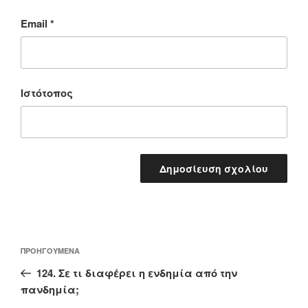
Email
*
Ιστότοπος
Πλοήγηση
Προηγούμενο
ΠΡΟΗΓΟΎΜΕΝΑ
άρθρων
άρθρο
124. Σε τι διαφέρει η ενδημία από την
πανδημία;