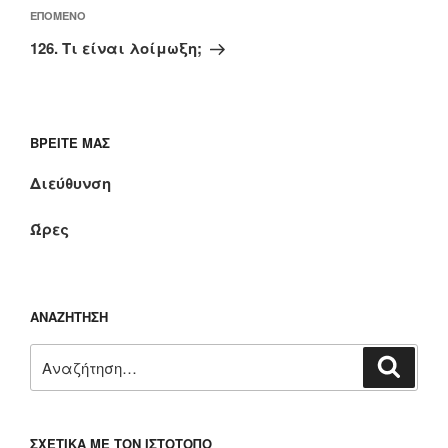
Επόμενο
ΕΠΌΜΕΝΟ
άρθρο
126. Τι είναι λοίμωξη;
ΒΡΕΊΤΕ ΜΑΣ
Διεύθυνση
Ώρες
ΑΝΑΖΉΤΗΣΗ
Αναζήτηση
Αναζή
για:
ΣΧΕΤΙΚΆ ΜΕ ΤΟΝ ΙΣΤΌΤΟΠΟ