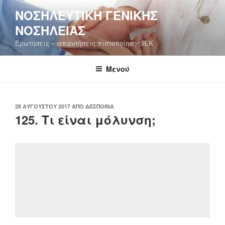
Μετάβαση
ΝΟΣΗΛΕΥΤΙΚΉ ΓΕΝΙΚΉΣ
στο
ΝΟΣΗΛΕΊΑΣ
περιεχόμενο
Ερωτήσεις – απαντήσεις πιστοποίησης ΙΕΚ
Μενού
ΔΗΜΟΣΙΕΎΤΗΚΕ
28 ΑΥΓΟΎΣΤΟΥ 2017
ΑΠΌ
ΔΈΣΠΟΙΝΑ
ΣΤΙΣ
125. Τι είναι μόλυνση;