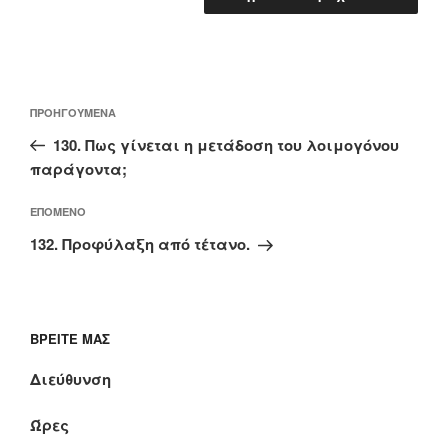
Πλοήγηση
Προηγούμενο
ΠΡΟΗΓΟΎΜΕΝΑ
άρθρων
άρθρο
130. Πως γίνεται η μετάδοση του λοιμογόνου
παράγοντα;
Επόμενο
ΕΠΌΜΕΝΟ
άρθρο
132. Προφύλαξη από τέτανο.
ΒΡΕΊΤΕ ΜΑΣ
Διεύθυνση
Ώρες