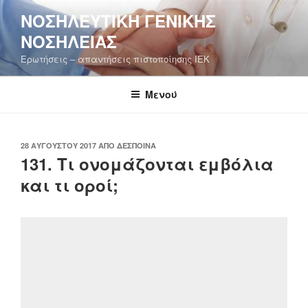
Μετάβαση
ΝΟΣΗΛΕΥΤΙΚΉ ΓΕΝΙΚΉΣ
στο
ΝΟΣΗΛΕΊΑΣ
περιεχόμενο
Ερωτήσεις – απαντήσεις πιστοποίησης ΙΕΚ
Μενού
ΔΗΜΟΣΙΕΎΤΗΚΕ
28 ΑΥΓΟΎΣΤΟΥ 2017
ΑΠΌ
ΔΈΣΠΟΙΝΑ
ΣΤΙΣ
131. Τι ονομάζονται εμβόλια
και τι οροί;