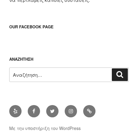
OUR FACEBOOK PAGE
ΑΝΑΖΉΤΗΣΗ
Αναζήτηση
Αναζή
για:
Yelp
Facebook
Twitter
Instagram
Διεύθυνση
ηλ.
ταχυδρομίου
Με την υποστήριξη του WordPress