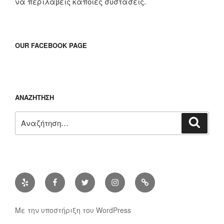
να περιλάβεις κάποιες συστάσεις.
OUR FACEBOOK PAGE
ΑΝΑΖΉΤΗΣΗ
Αναζήτηση
Αναζή
για:
Yelp
Facebook
Twitter
Instagram
Διεύθυνση
ηλ.
ταχυδρομίου
Με την υποστήριξη του WordPress