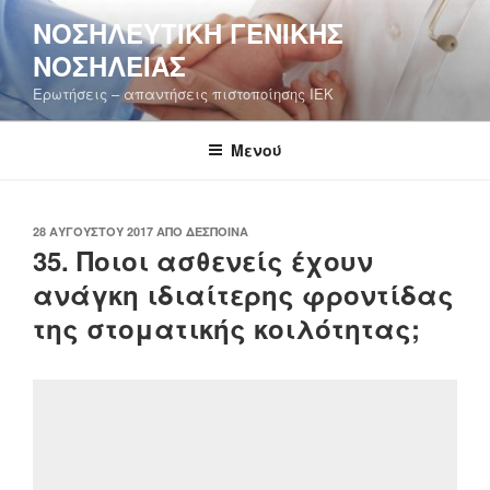
Μετάβαση
ΝΟΣΗΛΕΥΤΙΚΉ ΓΕΝΙΚΉΣ
στο
ΝΟΣΗΛΕΊΑΣ
περιεχόμενο
Ερωτήσεις – απαντήσεις πιστοποίησης ΙΕΚ
Μενού
ΔΗΜΟΣΙΕΎΤΗΚΕ
28 ΑΥΓΟΎΣΤΟΥ 2017
ΑΠΌ
ΔΈΣΠΟΙΝΑ
ΣΤΙΣ
35. Ποιοι ασθενείς έχουν
ανάγκη ιδιαίτερης φροντίδας
της στοματικής κοιλότητας;