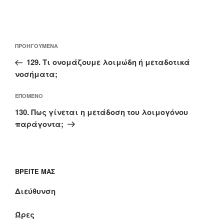
Πλοήγηση
Προηγούμενο
ΠΡΟΗΓΟΎΜΕΝΑ
άρθρων
άρθρο
129. Τι ονομάζουμε λοιμώδη ή μεταδοτικά
νοσήματα;
Επόμενο
ΕΠΌΜΕΝΟ
άρθρο
130. Πως γίνεται η μετάδοση του λοιμογόνου
παράγοντα;
ΒΡΕΊΤΕ ΜΑΣ
Διεύθυνση
Ώρες