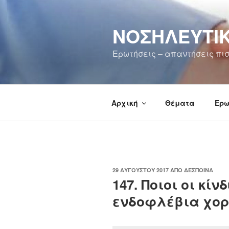
Μετάβαση
στο
ΝΟΣΗΛΕΥΤΙΚ
περιεχόμενο
Ερωτήσεις – απαντήσεις πισ
Αρχική
Θέματα
Ερω
ΔΗΜΟΣΙΕΎΤΗΚΕ
29 ΑΥΓΟΎΣΤΟΥ 2017
ΑΠΌ
ΔΈΣΠΟΙΝΑ
ΣΤΙΣ
147. Ποιοι οι κίν
ενδοφλέβια χο