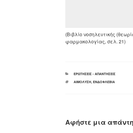
(Βιβλίο νοσηλευτικής (θεωρία
φαρμακολογίας, σελ. 21)
ΚΑΤΗΓΟΡΊΕΣ
ΕΡΩΤΉΣΕΙΣ - ΑΠΑΝΤΉΣΕΙΣ
ΕΤΙΚΈΤΕΣ
ΑΙΜΌΛΥΣΗ
,
ΕΝΔΟΦΛΈΒΙΑ
Αφήστε μια απάντ