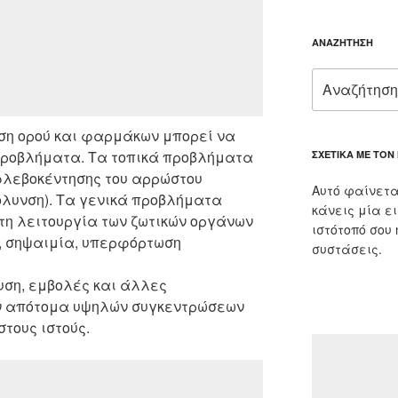
ΑΝΑΖΉΤΗΣΗ
Αναζήτηση
για:
ση ορού και φαρμάκων μπορεί να
 προβλήματα. Τα τοπικά προβλήματα
ΣΧΕΤΙΚΆ ΜΕ ΤΟΝ
φλεβοκέντησης του αρρώστου
Αυτό φαίνετα
όλυνση). Τα γενικά προβλήματα
κάνεις μία ε
στη λειτουργία των ζωτικών οργάνων
ιστότοπό σου
, σηψαιμία, υπερφόρτωση
συστάσεις.
υση, εμβολές και άλλες
ων απότομα υψηλών συγκεντρώσεων
τους ιστούς.