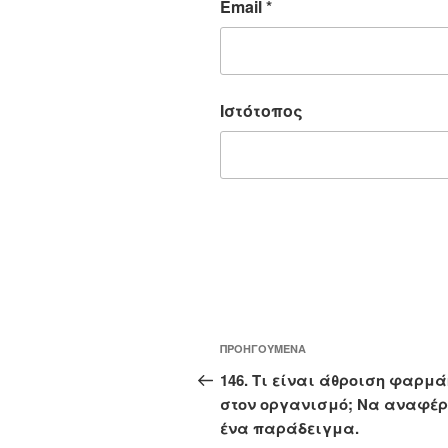
Email
*
Ιστότοπος
Πλοήγηση
Προηγούμενο
ΠΡΟΗΓΟΎΜΕΝΑ
άρθρων
άρθρο
146. Τι είναι άθροιση φαρμά
στον οργανισμό; Να αναφέρ
ένα παράδειγμα.