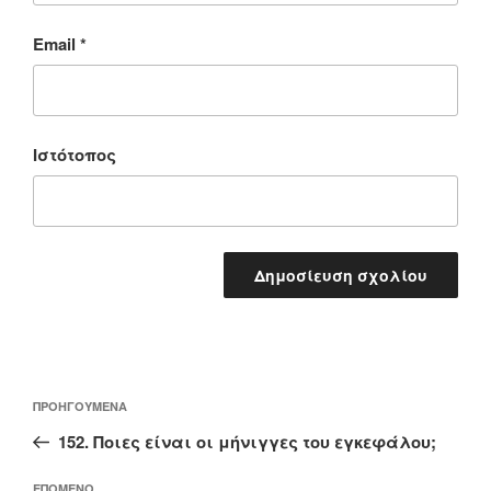
Email
*
Ιστότοπος
Πλοήγηση
Προηγούμενο
ΠΡΟΗΓΟΎΜΕΝΑ
άρθρων
άρθρο
152. Ποιες είναι οι μήνιγγες του εγκεφάλου;
ΕΠΌΜΕΝΟ