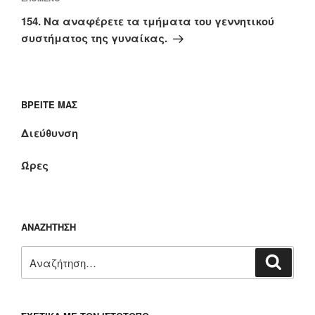
Επόμενο
άρθρο
154. Να αναφέρετε τα τμήματα του γεννητικού
συστήματος της γυναίκας.
ΒΡΕΊΤΕ ΜΑΣ
Διεύθυνση
Ώρες
ΑΝΑΖΉΤΗΣΗ
Αναζήτηση
Αναζή
για: