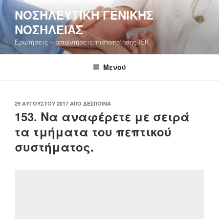
Μετάβαση
ΝΟΣΗΛΕΥΤΙΚΉ ΓΕΝΙΚΉΣ
στο
ΝΟΣΗΛΕΊΑΣ
περιεχόμενο
Ερωτήσεις – απαντήσεις πιστοποίησης ΙΕΚ
Μενού
ΔΗΜΟΣΙΕΎΤΗΚΕ
29 ΑΥΓΟΎΣΤΟΥ 2017
ΑΠΌ
ΔΈΣΠΟΙΝΑ
ΣΤΙΣ
153. Να αναφέρετε με σειρά
τα τμήματα του πεπτικού
συστήματος.