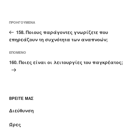
Πλοήγηση
Προηγούμενο
ΠΡΟΗΓΟΎΜΕΝΑ
άρθρων
άρθρο
158. Ποιους παράγοντες γνωρίζετε που
επηρεάζουν τη συχνότητα των αναπνοών;
Επόμενο
ΕΠΌΜΕΝΟ
άρθρο
160. Ποιες είναι οι λειτουργίες του παγκρέατος;
ΒΡΕΊΤΕ ΜΑΣ
Διεύθυνση
Ώρες