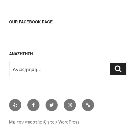
OUR FACEBOOK PAGE
ΑΝΑΖΉΤΗΣΗ
Αναζήτηση
Αναζή
για:
Yelp
Facebook
Twitter
Instagram
Διεύθυνση
ηλ.
ταχυδρομίου
Με την υποστήριξη του WordPress