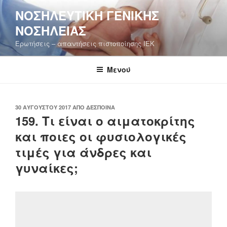
Μετάβαση
ΝΟΣΗΛΕΥΤΙΚΉ ΓΕΝΙΚΉΣ
στο
ΝΟΣΗΛΕΊΑΣ
περιεχόμενο
Ερωτήσεις – απαντήσεις πιστοποίησης ΙΕΚ
Μενού
ΔΗΜΟΣΙΕΎΤΗΚΕ
30 ΑΥΓΟΎΣΤΟΥ 2017
ΑΠΌ
ΔΈΣΠΟΙΝΑ
ΣΤΙΣ
159. Τι είναι ο αιματοκρίτης
και ποιες οι φυσιολογικές
τιμές για άνδρες και
γυναίκες;