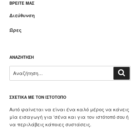
ΒΡΕΊΤΕ ΜΑΣ
Διεύθυνση
Ώρες
ΑΝΑΖΉΤΗΣΗ
Αναζήτηση
Αναζή
για:
ΣΧΕΤΙΚΆ ΜΕ ΤΟΝ ΙΣΤΌΤΟΠΟ
Αυτό φαίνεται να είναι ένα καλό μέρος να κάνεις
μία εισαγωγή για ‘σένα και για τον ιστότοπό σου ή
να περιλάβεις κάποιες συστάσεις.