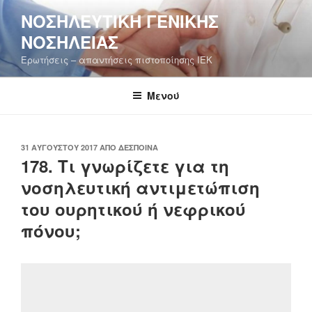
Μετάβαση
ΝΟΣΗΛΕΥΤΙΚΉ ΓΕΝΙΚΉΣ
στο
ΝΟΣΗΛΕΊΑΣ
περιεχόμενο
Ερωτήσεις – απαντήσεις πιστοποίησης ΙΕΚ
Μενού
ΔΗΜΟΣΙΕΎΤΗΚΕ
31 ΑΥΓΟΎΣΤΟΥ 2017
ΑΠΌ
ΔΈΣΠΟΙΝΑ
ΣΤΙΣ
178. Τι γνωρίζετε για τη
νοσηλευτική αντιμετώπιση
του ουρητικού ή νεφρικού
πόνου;