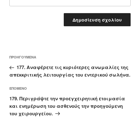
Πλοήγηση
Προηγούμενο
ΠΡΟΗΓΟΎΜΕΝΑ
άρθρων
άρθρο
177. Aναφέρετε τις κυριότερες ανωμαλίες της
απεκκριτικής λειτουργίας του εντερικού σωλήνα.
Επόμενο
ΕΠΌΜΕΝΟ
άρθρο
179. Περιγράψτε την προεγχειρητική ετοιμασία
και ενημέρωση του ασθενούς την προηγούμενη
του χειρουργείου.