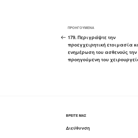
Πλοήγηση
Προηγούμενο
ΠΡΟΗΓΟΎΜΕΝΑ
άρθρων
άρθρο
179. Περιγράψτε την
προεγχειρητική ετοιμασία κ
ενημέρωση του ασθενούς την
προηγούμενη του χειρουργεί
ΒΡΕΊΤΕ ΜΑΣ
Διεύθυνση