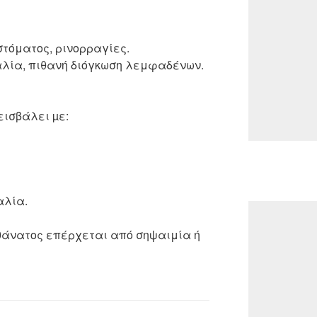
στόματος, ρινορραγίες.
λία, πιθανή διόγκωση λεμφαδένων.
εισβάλει µε:
αλία.
 θάνατος επέρχεται από σηψαιμία ή