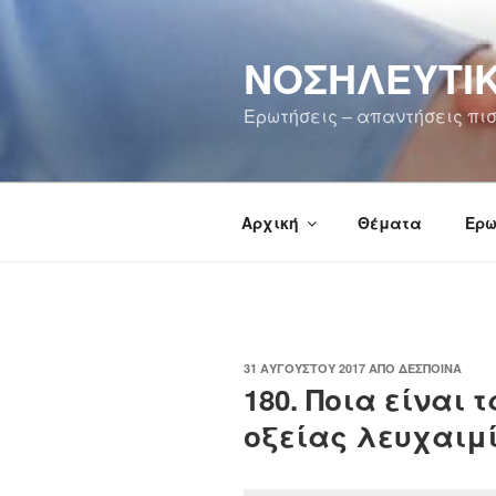
Μετάβαση
στο
ΝΟΣΗΛΕΥΤΙΚ
περιεχόμενο
Ερωτήσεις – απαντήσεις πισ
Αρχική
Θέματα
Ερω
ΔΗΜΟΣΙΕΎΤΗΚΕ
31 ΑΥΓΟΎΣΤΟΥ 2017
ΑΠΌ
ΔΈΣΠΟΙΝΑ
ΣΤΙΣ
180. Ποια είναι
οξείας λευχαιμ