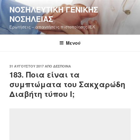
Μετάβαση
ΝΟΣΗΛΕΥΤΙΚΉ ΓΕΝΙΚΉΣ
στο
ΝΟΣΗΛΕΊΑΣ
περιεχόμενο
Ερωτήσεις – απαντήσεις πιστοποίησης ΙΕΚ
Μενού
ΔΗΜΟΣΙΕΎΤΗΚΕ
31 ΑΥΓΟΎΣΤΟΥ 2017
ΑΠΌ
ΔΈΣΠΟΙΝΑ
ΣΤΙΣ
183. Ποια είναι τα
συμπτώματα του Σακχαρώδη
Διαβήτη τύπου Ι;