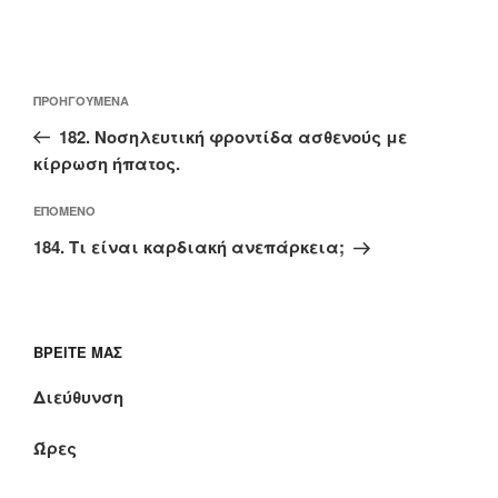
Πλοήγηση
Προηγούμενο
ΠΡΟΗΓΟΎΜΕΝΑ
άρθρων
άρθρο
182. Νοσηλευτική φροντίδα ασθενούς με
κίρρωση ήπατος.
Επόμενο
ΕΠΌΜΕΝΟ
άρθρο
184. Τι είναι καρδιακή ανεπάρκεια;
ΒΡΕΊΤΕ ΜΑΣ
Διεύθυνση
Ώρες