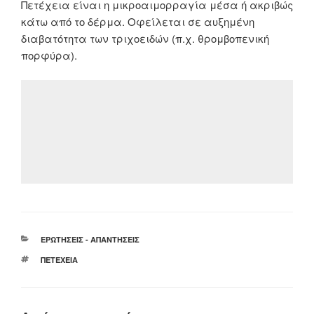
Πετέχεια είναι η μικροαιμορραγία μέσα ή ακριβώς
κάτω από το δέρμα. Οφείλεται σε αυξημένη
διαβατότητα των τριχοειδών (π.χ. θρομβοπενική
πορφύρα).
ΚΑΤΗΓΟΡΊΕΣ
ΕΡΩΤΉΣΕΙΣ - ΑΠΑΝΤΉΣΕΙΣ
ΕΤΙΚΈΤΕΣ
ΠΕΤΈΧΕΙΑ