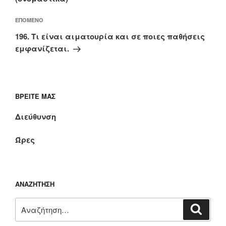
Επόμενο
ΕΠΌΜΕΝΟ
άρθρο
196. Τι είναι αιματουρία και σε ποιες παθήσεις
εμφανίζεται.
ΒΡΕΊΤΕ ΜΑΣ
Διεύθυνση
Ώρες
ΑΝΑΖΉΤΗΣΗ
Αναζήτηση
Αναζή
για: