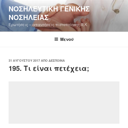
Μετάβαση
ΝΟΣΗΛΕΥΤΙΚΉ ΓΕΝΙΚΉΣ
στο
ΝΟΣΗΛΕΊΑΣ
περιεχόμενο
Ερωτήσεις – απαντήσεις πιστοποίησης ΙΕΚ
Μενού
ΔΗΜΟΣΙΕΎΤΗΚΕ
31 ΑΥΓΟΎΣΤΟΥ 2017
ΑΠΌ
ΔΈΣΠΟΙΝΑ
ΣΤΙΣ
195. Τι είναι πετέχεια;