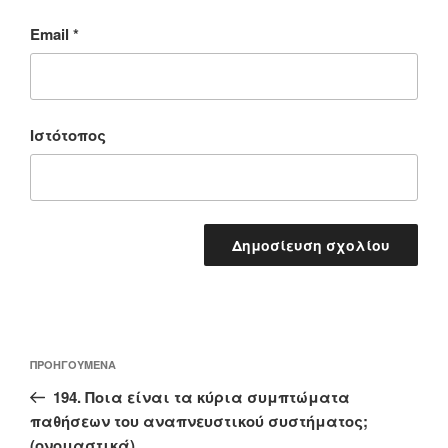
Email
*
Ιστότοπος
Πλοήγηση
Προηγούμενο
ΠΡΟΗΓΟΎΜΕΝΑ
άρθρων
άρθρο
194. Ποια είναι τα κύρια συμπτώματα
παθήσεων του αναπνευστικού συστήματος;
(ονομαστικά)