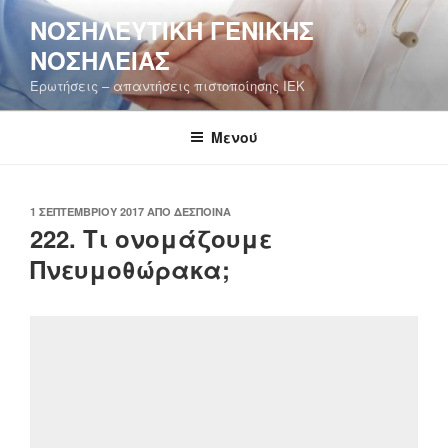
Μετάβαση
ΝΟΣΗΛΕΥΤΙΚΉ ΓΕΝΙΚΉΣ
στο
ΝΟΣΗΛΕΊΑΣ
περιεχόμενο
Ερωτήσεις – απαντήσεις πιστοποίησης ΙΕΚ
Μενού
ΔΗΜΟΣΙΕΎΤΗΚΕ
1 ΣΕΠΤΕΜΒΡΊΟΥ 2017
ΑΠΌ
ΔΈΣΠΟΙΝΑ
ΣΤΙΣ
222. Τι ονομάζουμε
Πνευμοθώρακα;