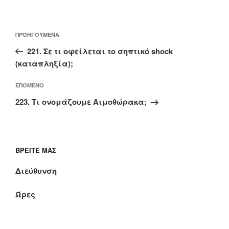
Πλοήγηση
Προηγούμενο
ΠΡΟΗΓΟΎΜΕΝΑ
άρθρων
άρθρο
221. Σε τι οφείλεται το σηπτικό shock
(καταπληξία);
Επόμενο
ΕΠΌΜΕΝΟ
άρθρο
223. Τι ονομάζουμε Αιμοθώρακα;
ΒΡΕΊΤΕ ΜΑΣ
Διεύθυνση
Ώρες