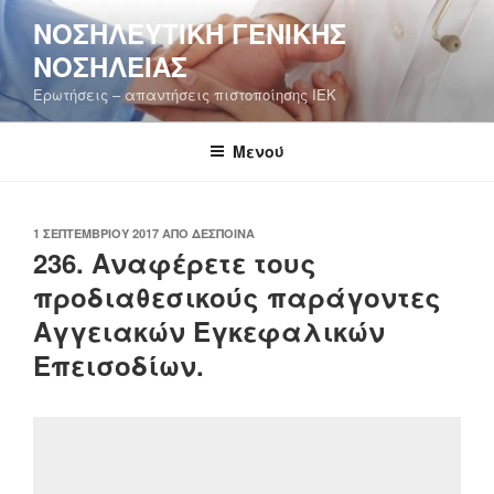
Μετάβαση
ΝΟΣΗΛΕΥΤΙΚΉ ΓΕΝΙΚΉΣ
στο
ΝΟΣΗΛΕΊΑΣ
περιεχόμενο
Ερωτήσεις – απαντήσεις πιστοποίησης ΙΕΚ
Μενού
ΔΗΜΟΣΙΕΎΤΗΚΕ
1 ΣΕΠΤΕΜΒΡΊΟΥ 2017
ΑΠΌ
ΔΈΣΠΟΙΝΑ
ΣΤΙΣ
236. Αναφέρετε τους
προδιαθεσικούς παράγοντες
Αγγειακών Εγκεφαλικών
Επεισοδίων.