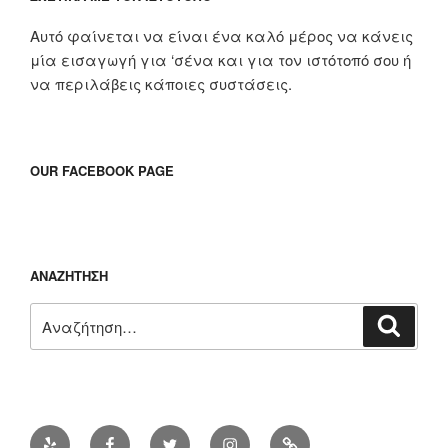
Αυτό φαίνεται να είναι ένα καλό μέρος να κάνεις
μία εισαγωγή για ‘σένα και για τον ιστότοπό σου ή
να περιλάβεις κάποιες συστάσεις.
OUR FACEBOOK PAGE
ΑΝΑΖΉΤΗΣΗ
Αναζήτηση
Αναζή
για:
Yelp
Facebook
Twitter
Instagram
Διεύθυνση