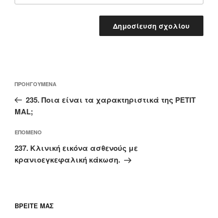
Πλοήγηση
Προηγούμενο
ΠΡΟΗΓΟΎΜΕΝΑ
άρθρων
άρθρο
235. Ποια είναι τα χαρακτηριστικά της PΕΤΙΤ
MAL;
Επόμενο
ΕΠΌΜΕΝΟ
άρθρο
237. Κλινική εικόνα ασθενούς με
κρανιοεγκεφαλική κάκωση.
ΒΡΕΊΤΕ ΜΑΣ