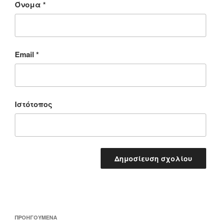
Όνομα
*
Email
*
Ιστότοπος
Πλοήγηση
Προηγούμενο
ΠΡΟΗΓΟΎΜΕΝΑ