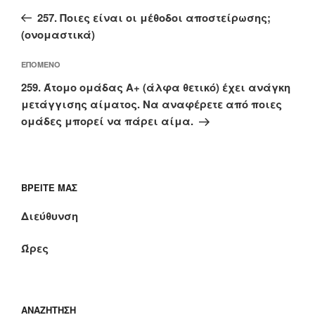
άρθρων
άρθρο
257. Ποιες είναι οι μέθοδοι αποστείρωσης;
(ονομαστικά)
Επόμενο
ΕΠΌΜΕΝΟ
άρθρο
259. Άτομο ομάδας Α+ (άλφα θετικό) έχει ανάγκη
μετάγγισης αίματος. Να αναφέρετε από ποιες
ομάδες μπορεί να πάρει αίμα.
ΒΡΕΊΤΕ ΜΑΣ
Διεύθυνση
Ώρες
ΑΝΑΖΉΤΗΣΗ