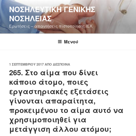
Μετάβαση
ΝΟΣΗΛΕΥΤΙΚΉ ΓΕΝΙΚΉΣ
στο
ΝΟΣΗΛΕΊΑΣ
περιεχόμενο
Ερωτήσεις – απαντήσεις πιστοποίησης ΙΕΚ
Μενού
ΔΗΜΟΣΙΕΎΤΗΚΕ
1 ΣΕΠΤΕΜΒΡΊΟΥ 2017
ΑΠΌ
ΔΈΣΠΟΙΝΑ
ΣΤΙΣ
265. Στο αίμα που δίνει
κάποιο άτομο, ποιες
εργαστηριακές εξετάσεις
γίνονται απαραίτητα,
προκειμένου το αίμα αυτό να
χρησιμοποιηθεί για
μετάγγιση άλλου ατόμου;