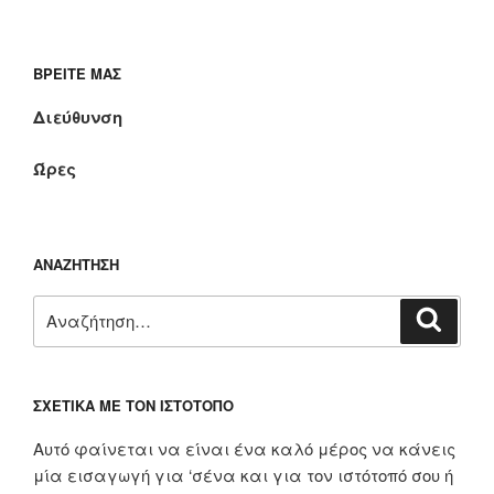
ΒΡΕΊΤΕ ΜΑΣ
Διεύθυνση
Ώρες
ΑΝΑΖΉΤΗΣΗ
Αναζήτηση
Αναζή
για:
ΣΧΕΤΙΚΆ ΜΕ ΤΟΝ ΙΣΤΌΤΟΠΟ
Αυτό φαίνεται να είναι ένα καλό μέρος να κάνεις
μία εισαγωγή για ‘σένα και για τον ιστότοπό σου ή