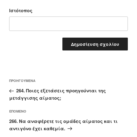
Ιστότοπος
Πλοήγηση
Προηγούμενο
ΠΡΟΗΓΟΎΜΕΝΑ
άρθρων
άρθρο
264. Ποιες εξετάσεις προηγούνται της
μετάγγισης αίματος;
Επόμενο
ΕΠΌΜΕΝΟ
άρθρο
266. Να αναφέρετε τις ομάδες αίματος και τι
αντιγόνο έχει καθεμία.