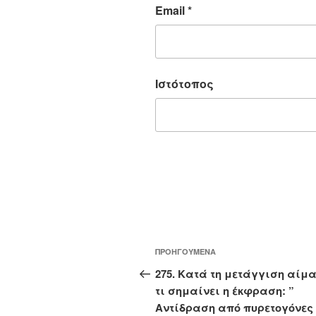
Email
*
Ιστότοπος
Πλοήγηση
Προηγούμενο
ΠΡΟΗΓΟΎΜΕΝΑ
άρθρων
άρθρο
275. Κατά τη μετάγγιση αίμ
τι σημαίνει η έκφραση: ”
Αντίδραση από πυρετογόνες