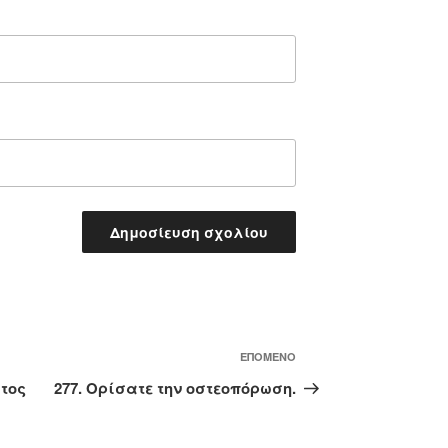
Επόμενο
ΕΠΌΜΕΝΟ
άρθρο
ατος
277. Ορίσατε την οστεοπόρωση.