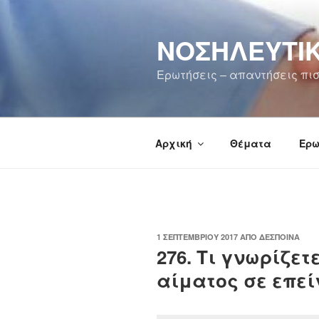
Μετάβαση
στο
ΝΟΣΗΛΕΥΤΙΚ
περιεχόμενο
Ερωτήσεις – απαντήσεις πισ
Αρχική
Θέματα
Ερω
ΔΗΜΟΣΙΕΎΤΗΚΕ
1 ΣΕΠΤΕΜΒΡΊΟΥ 2017
ΑΠΌ
ΔΈΣΠΟΙΝΑ
ΣΤΙΣ
276. Τι γνωρίζετ
αίματος σε επεί