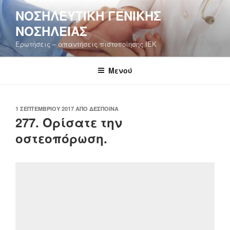
Μετάβαση
ΝΟΣΗΛΕΥΤΙΚΉ ΓΕΝΙΚΉΣ
στο
ΝΟΣΗΛΕΊΑΣ
περιεχόμενο
Ερωτήσεις – απαντήσεις πιστοποίησης ΙΕΚ
Μενού
ΔΗΜΟΣΙΕΎΤΗΚΕ
1 ΣΕΠΤΕΜΒΡΊΟΥ 2017
ΑΠΌ
ΔΈΣΠΟΙΝΑ
ΣΤΙΣ
277. Ορίσατε την
οστεοπόρωση.