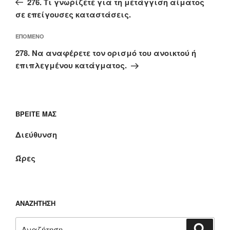
276. Τι γνωρίζετε για τη μετάγγιση αίματος
σε επείγουσες καταστάσεις.
Επόμενο
ΕΠΌΜΕΝΟ
άρθρο
278. Να αναφέρετε τον ορισμό του ανοικτού ή
επιπλεγμένου κατάγματος.
ΒΡΕΊΤΕ ΜΑΣ
Διεύθυνση
Ώρες
ΑΝΑΖΉΤΗΣΗ
Αναζήτηση
Αναζή