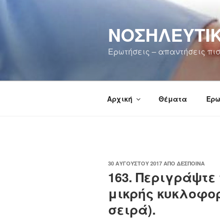
Μετάβαση
στο
ΝΟΣΗΛΕΥΤΙΚ
περιεχόμενο
Ερωτήσεις – απαντήσεις πισ
Αρχική
Θέματα
Ερω
ΔΗΜΟΣΙΕΎΤΗΚΕ
30 ΑΥΓΟΎΣΤΟΥ 2017
ΑΠΌ
ΔΈΣΠΟΙΝΑ
ΣΤΙΣ
163. Περιγράψτε
μικρής κυκλοφορ
σειρά).