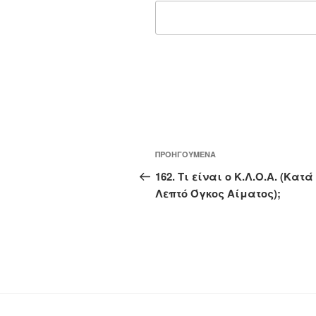
Πλοήγηση
Προηγούμενο
ΠΡΟΗΓΟΎΜΕΝΑ
άρθρων
άρθρο
162. Τι είναι ο Κ.Λ.Ο.Α. (Κατά
Λεπτό Όγκος Αίματος);