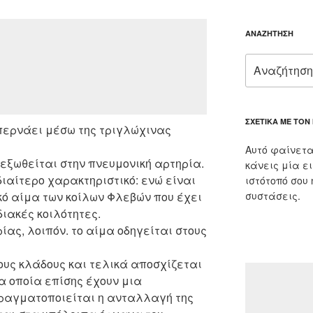
ΑΝΑΖΉΤΗΣΗ
Αναζήτηση
για:
ΣΧΕΤΙΚΆ ΜΕ ΤΟΝ
 περνάει μέσω της τριγλώχινας
Αυτό φαίνετα
 εξωθείται στην πνευμονική αρτηρία.
κάνεις μία ε
διαίτερο χαρακτηριστικό: ενώ είναι
ιστότοπό σου
κό αίμα των κοίλων Φλεβών που έχει
συστάσεις.
διακές κοιλότητες.
ίας, λοιπόν. το αίμα οδηγείται στους
ρους κλάδους και τελικά αποσχίζεται
τα οποία επίσης έχουν μια
 πραγματοποιείται η ανταλλαγή της