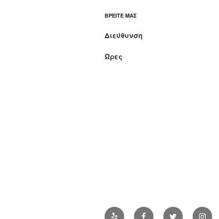
ΒΡΕΊΤΕ ΜΑΣ
Διεύθυνση
Ώρες
Yelp
Facebook
Twitter
Insta